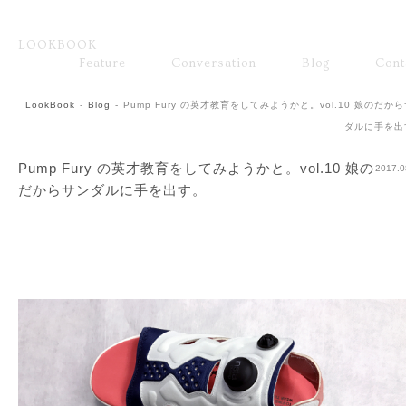
LOOKBOOK
ファッション
Feature
Conversation
Blog
Cont
Fashion
Brand
LookBook
-
Blog
-
Pump Fury の英才教育をしてみようかと。vol.10 娘のだか
ダルに手を出
Pump Fury の英才教育をしてみようかと。vol.10 娘の
2017.0
だからサンダルに手を出す。