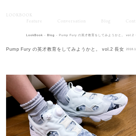
LOOKBOOK
ファッション
Feature
Conversation
Blog
Cont
Fashion
Brand
LookBook
-
Blog
-
Pump Fury の英才教育をしてみようかと。 vol.2
Pump Fury の英才教育をしてみようかと。 vol.2 長女
2016.1